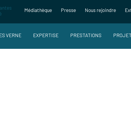
Médiathèque
Presse
Nous rejoindre
Ex
LES VERNE
EXPERTISE
PRESTATIONS
PROJE
NANCE 2023 : LA PLATEFORME DES I
CANDIDATS ET LES ENTREPRISES EST