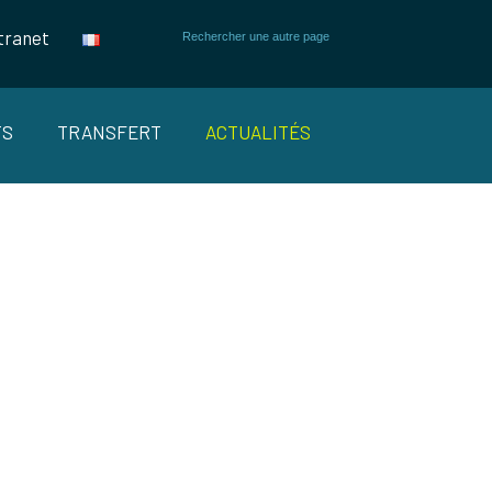
tranet
TS
TRANSFERT
ACTUALITÉS
NSCRIPTIONS
 OUVERTE !