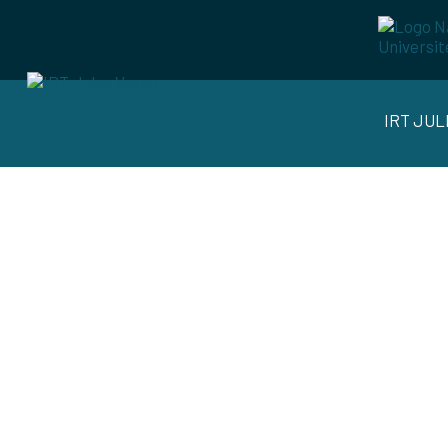
IRT JU
TECH ALTER
POUR LES 