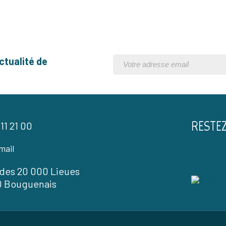
ctualité de
RESTE
 11 21 00
mail
l des 20 000 Lieues
0 Bouguenais