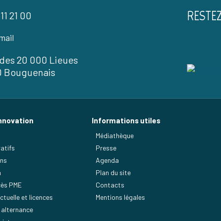
RESTE
 11 21 00
mail
l des 20 000 Lieues
0 Bouguenais
nnovation
Informations utiles
Médiathèque
atifs
Presse
ens
Agenda
n
Plan du site
ès PME
Contacts
ctuelle et licences
Mentions légales
 alternance