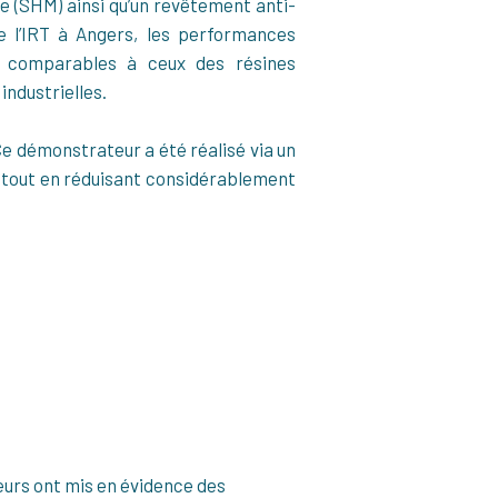
e (SHM) ainsi qu’un revêtement anti-
de l’IRT à Angers, les performances
s comparables à ceux des résines
industrielles.
 Ce démonstrateur a été réalisé via un
x tout en réduisant considérablement
eurs ont mis en évidence des