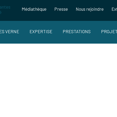
Médiathèque
Presse
Nous rejoindre
Ex
LES VERNE
EXPERTISE
PRESTATIONS
PROJE
INALE DU PROJET EUROPÉEN CARBO
 COLLABORATIVES POUR LES ÉNERGI