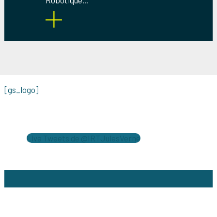
Robotique...
[gs_logo]
Live Tweets de @IRTJulesVerne