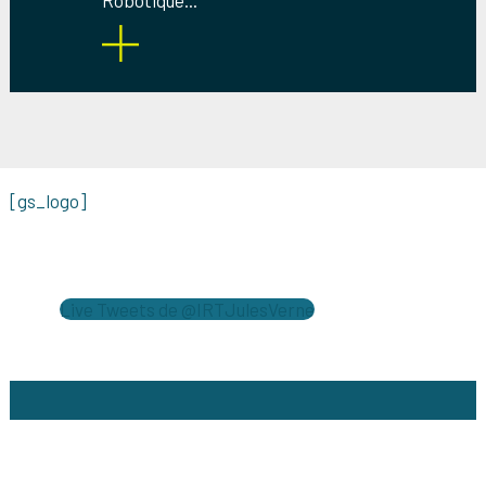
Robotique...
[gs_logo]
Live Tweets de @IRTJulesVerne