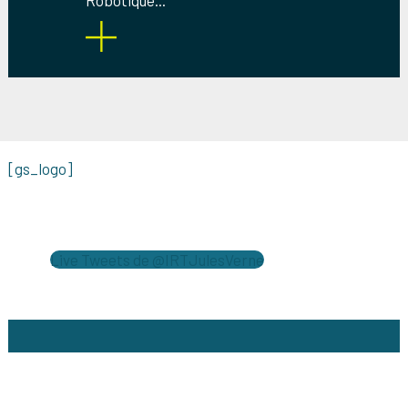
Robotique...
[gs_logo]
Live Tweets de @IRTJulesVerne