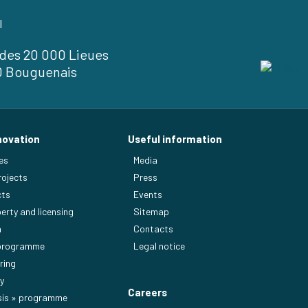
l
l des 20 000 Lieues
0 Bouguenais
novation
Useful information
es
Media
rojects
Press
cts
Events
perty and licensing
Sitemap
n
Contacts
 programme
Legal notice
ring
y
Careers
sis » programme