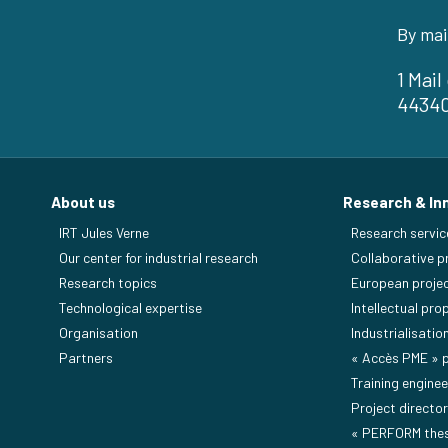
By mai
1 Mai
4434
About us
Research & In
IRT Jules Verne
Research servic
Our center for industrial research
Collaborative p
Research topics
European proje
Technological expertise
Intellectual pro
Organisation
Industrialisatio
Partners
« Accès PME »
Training enginee
Project director
« PERFORM the