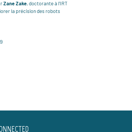
ar
Zane Zake
, doctorante à l’IRT
iorer la précision des robots
19
CONNECTED