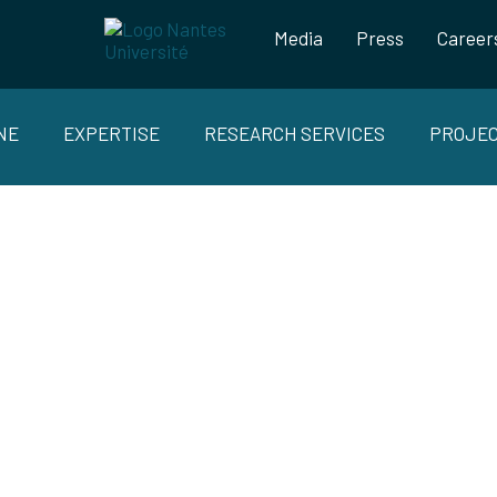
Media
Press
Career
NE
EXPERTISE
RESEARCH SERVICES
PROJE
S SALONS : L’IRT JULES VERNE PR
RAVAUX DE RECHERCHE DANS LE DO
IQUE À GLOBAL INDUSTRIE ET AU SID