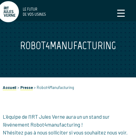
ROBOT4MANUFACTURING
Accueil
>
Presse
>
Robot4Manufacturing
L’équipe de l’IRT Jules Verne aura un un stand sur
l’événement Robot4manufacturing !
N’hésitez pas à nous solliciter si vous souhaitez nous voir.