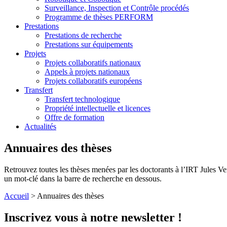
Surveillance, Inspection et Contrôle procédés
Programme de thèses PERFORM
Prestations
Prestations de recherche
Prestations sur équipements
Projets
Projets collaboratifs nationaux
Appels à projets nationaux
Projets collaboratifs européens
Transfert
Transfert technologique
Propriété intellectuelle et licences
Offre de formation
Actualités
Annuaires des thèses
Retrouvez toutes les thèses menées par les doctorants à l’IRT Jules Ve
un mot-clé dans la barre de recherche en dessous.
Accueil
>
Annuaires des thèses
Inscrivez vous à notre newsletter !