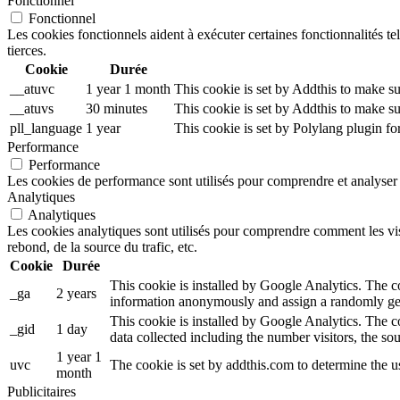
Fonctionnel
Fonctionnel
Les cookies fonctionnels aident à exécuter certaines fonctionnalités te
tierces.
Cookie
Durée
__atuvc
1 year 1 month
This cookie is set by Addthis to make su
__atuvs
30 minutes
This cookie is set by Addthis to make su
pll_language
1 year
This cookie is set by Polylang plugin f
Performance
Performance
Les cookies de performance sont utilisés pour comprendre et analyser l
Analytiques
Analytiques
Les cookies analytiques sont utilisés pour comprendre comment les visi
rebond, de la source du trafic, etc.
Cookie
Durée
This cookie is installed by Google Analytics. The coo
_ga
2 years
information anonymously and assign a randomly gen
This cookie is installed by Google Analytics. The co
_gid
1 day
data collected including the number visitors, the 
1 year 1
uvc
The cookie is set by addthis.com to determine the 
month
Publicitaires