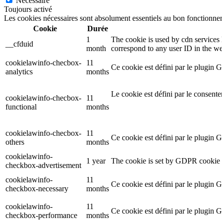
Nécessaire
Toujours activé
Les cookies nécessaires sont absolument essentiels au bon fonctionnem
Cookie
Durée
1
The cookie is used by cdn services l
__cfduid
month
correspond to any user ID in the we
cookielawinfo-checbox-
11
Ce cookie est défini par le plugin 
analytics
months
Le cookie est défini par le consent
cookielawinfo-checbox-
11
functional
months
cookielawinfo-checbox-
11
Ce cookie est défini par le plugin 
others
months
cookielawinfo-
1 year
The cookie is set by GDPR cookie c
checkbox-advertisement
cookielawinfo-
11
Ce cookie est défini par le plugin 
checkbox-necessary
months
cookielawinfo-
11
Ce cookie est défini par le plugin 
checkbox-performance
months