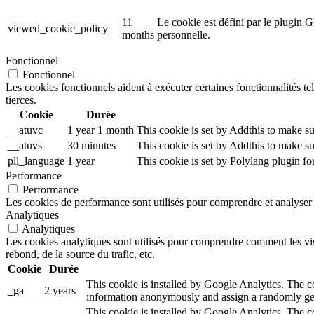
11
Le cookie est défini par le plugin G
viewed_cookie_policy
months
personnelle.
Fonctionnel
Fonctionnel
Les cookies fonctionnels aident à exécuter certaines fonctionnalités te
tierces.
Cookie
Durée
__atuvc
1 year 1 month
This cookie is set by Addthis to make su
__atuvs
30 minutes
This cookie is set by Addthis to make su
pll_language
1 year
This cookie is set by Polylang plugin f
Performance
Performance
Les cookies de performance sont utilisés pour comprendre et analyser l
Analytiques
Analytiques
Les cookies analytiques sont utilisés pour comprendre comment les visi
rebond, de la source du trafic, etc.
Cookie
Durée
This cookie is installed by Google Analytics. The coo
_ga
2 years
information anonymously and assign a randomly gen
This cookie is installed by Google Analytics. The co