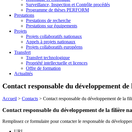
Surveillance, Inspection et Contrôle procédés
Programme de thèses PERFORM
Prestations
Prestations de recherche
Prestations sur équipements
Projets
Projets collaboratifs nationaux
Appels à projets nationaux
Projets collaboratifs européens
Transfert
Transfert technologique
Propriété intellectuelle et licences
Offre de formation
Actualités
Contact responsable du développement de la
Accueil
>
Contacts
>
Contact responsable du développement de la fili
Contact responsable du développement de la filière n
Remplissez ce formulaire pour contacter le responsable du développeme
URL