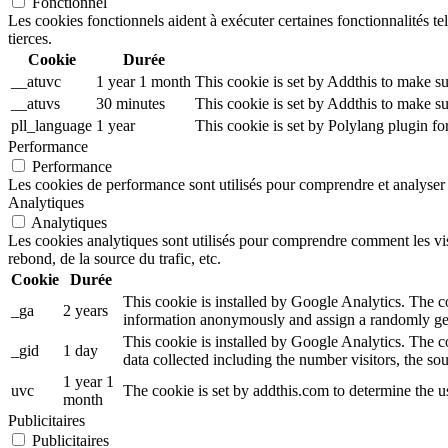
Fonctionnel
Les cookies fonctionnels aident à exécuter certaines fonctionnalités te
tierces.
Cookie
Durée
__atuvc
1 year 1 month
This cookie is set by Addthis to make su
__atuvs
30 minutes
This cookie is set by Addthis to make su
pll_language
1 year
This cookie is set by Polylang plugin f
Performance
Performance
Les cookies de performance sont utilisés pour comprendre et analyser l
Analytiques
Analytiques
Les cookies analytiques sont utilisés pour comprendre comment les visi
rebond, de la source du trafic, etc.
Cookie
Durée
This cookie is installed by Google Analytics. The coo
_ga
2 years
information anonymously and assign a randomly gen
This cookie is installed by Google Analytics. The co
_gid
1 day
data collected including the number visitors, the 
1 year 1
uvc
The cookie is set by addthis.com to determine the 
month
Publicitaires
Publicitaires