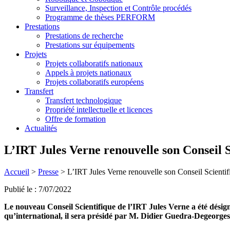
Surveillance, Inspection et Contrôle procédés
Programme de thèses PERFORM
Prestations
Prestations de recherche
Prestations sur équipements
Projets
Projets collaboratifs nationaux
Appels à projets nationaux
Projets collaboratifs européens
Transfert
Transfert technologique
Propriété intellectuelle et licences
Offre de formation
Actualités
L’IRT Jules Verne renouvelle son Conseil S
Accueil
>
Presse
>
L’IRT Jules Verne renouvelle son Conseil Scientif
Publié le : 7/07/2022
Le nouveau Conseil Scientifique de l’IRT Jules Verne a été désign
qu’international, il sera présidé par M. Didier Guedra-Degeorge