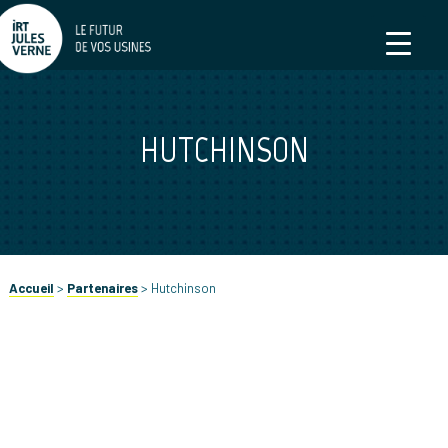
HUTCHINSON
Accueil
>
Partenaires
>
Hutchinson