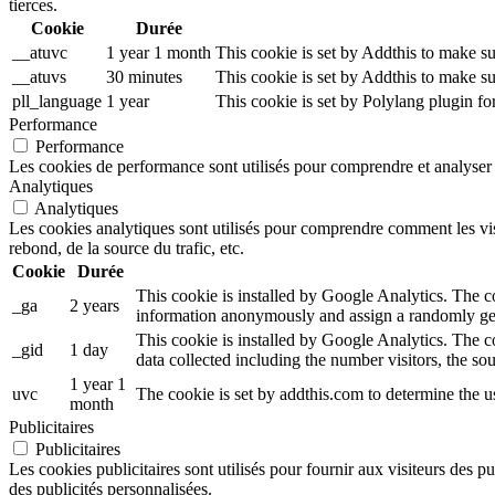
tierces.
Cookie
Durée
__atuvc
1 year 1 month
This cookie is set by Addthis to make su
__atuvs
30 minutes
This cookie is set by Addthis to make su
pll_language
1 year
This cookie is set by Polylang plugin f
Performance
Performance
Les cookies de performance sont utilisés pour comprendre et analyser l
Analytiques
Analytiques
Les cookies analytiques sont utilisés pour comprendre comment les visi
rebond, de la source du trafic, etc.
Cookie
Durée
This cookie is installed by Google Analytics. The coo
_ga
2 years
information anonymously and assign a randomly gen
This cookie is installed by Google Analytics. The co
_gid
1 day
data collected including the number visitors, the 
1 year 1
uvc
The cookie is set by addthis.com to determine the 
month
Publicitaires
Publicitaires
Les cookies publicitaires sont utilisés pour fournir aux visiteurs des p
des publicités personnalisées.