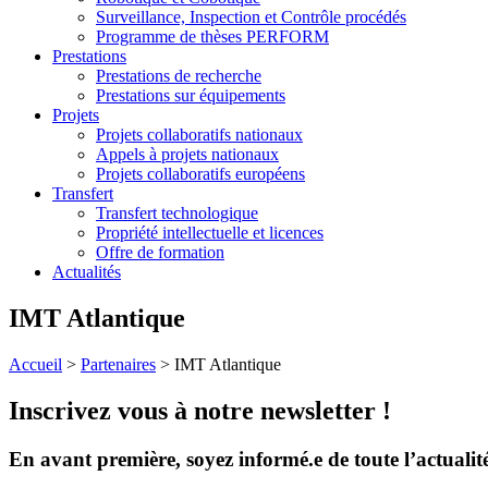
Surveillance, Inspection et Contrôle procédés
Programme de thèses PERFORM
Prestations
Prestations de recherche
Prestations sur équipements
Projets
Projets collaboratifs nationaux
Appels à projets nationaux
Projets collaboratifs européens
Transfert
Transfert technologique
Propriété intellectuelle et licences
Offre de formation
Actualités
IMT Atlantique
Accueil
>
Partenaires
>
IMT Atlantique
Inscrivez vous à notre newsletter !
En avant première, soyez informé.e de toute l’actualit