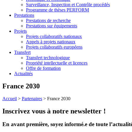
Surveillance, Inspection et Contrôle procédés
Programme de thèses PERFORM
Prestations
Prestations de recherche
Prestations sur équipements
Projets
Projets collaboratifs nationaux
Appels à projets nationaux
Projets collaboratifs européens
Transfert
Transfert technologique
Propriété intellectuelle et licences
Offre de formation
Actualités
France 2030
Accueil
>
Partenaires
>
France 2030
Inscrivez vous à notre newsletter !
En avant première, soyez informé.e de toute l’actualit