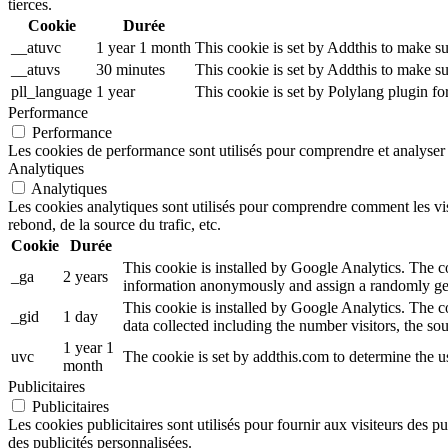
tierces.
Cookie
Durée
__atuvc
1 year 1 month
This cookie is set by Addthis to make su
__atuvs
30 minutes
This cookie is set by Addthis to make su
pll_language
1 year
This cookie is set by Polylang plugin f
Performance
Performance
Les cookies de performance sont utilisés pour comprendre et analyser l
Analytiques
Analytiques
Les cookies analytiques sont utilisés pour comprendre comment les visi
rebond, de la source du trafic, etc.
Cookie
Durée
This cookie is installed by Google Analytics. The coo
_ga
2 years
information anonymously and assign a randomly gen
This cookie is installed by Google Analytics. The co
_gid
1 day
data collected including the number visitors, the 
1 year 1
uvc
The cookie is set by addthis.com to determine the 
month
Publicitaires
Publicitaires
Les cookies publicitaires sont utilisés pour fournir aux visiteurs des p
des publicités personnalisées.